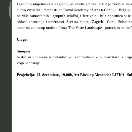
Likovnih umjetnosti u Zagrebu, na smeru grafike. 2012 je završila mast
audio vizuelne umetnosti na Royal Academy of Arts u Gentu, u Belgiji. I
na više samostalnih i grupnih izložbi, i festivala i bila dobitnica viš
oblasti animacije i umetnosti. Živi na relaciji Zagreb - Gent - Subotica
svom novom stop motion filmu 'The Vaste Landscape - porcelain stories'
Uloge:
Sinopsis:
Sestre su uhvaćene u melanholiji i zabrinutosti koja proizilaiz iz bri
koja nedostaje.
Projekcija: 13. decembar., 19.00h, Art Bioskop Alesandar LIFKA - Su