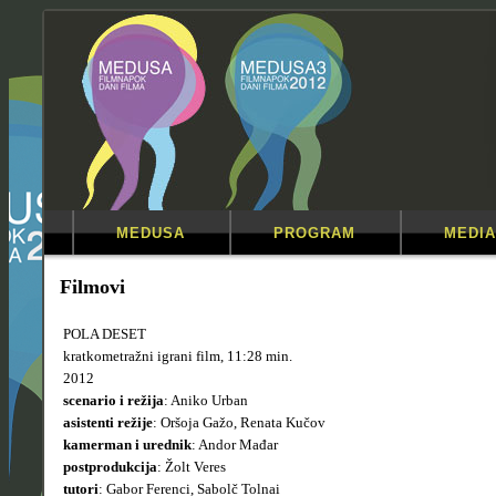
MEDUSA
PROGRAM
MEDIA
Filmovi
POLA DESET
kratkometražni igrani film, 11:28 min.
2012
scenario i režija
: Aniko Urban
asistenti režije
: Oršoja Gažo, Renata Kučov
kamerman i urednik
: Andor Mađar
postprodukcija
: Žolt Veres
tutori
: Gabor Ferenci, Sabolč Tolnai