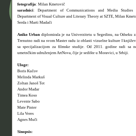
fotografija
: Milan Kmetovič
saradnici
: Department of Communications and Media Studies 
Department of Visual Culture and Literary Theory at SZTE, Milan Kmeto
Serda i Marti Madači
Aniko Urban
diplomirala je na Univerzitetu u Segedinu, na Odseku za
Trenutno radi na svom Master radu iz oblasti vizuelne kulture I književ
sa specijalizacijom za filmske studije. Od 2011. godine radi sa n
umetnčkim udruženjem ArtNova, čije je sedište u Moravici, u Srbiji.
Uloge:
Boris Kučov
Melinda Markuš
Zoltan Janoš Tot
Andor Mađar
Timea Koso
Levente Sabo
Mate Pinter
Lila Veres
Agnes Muči
Sinopsis: