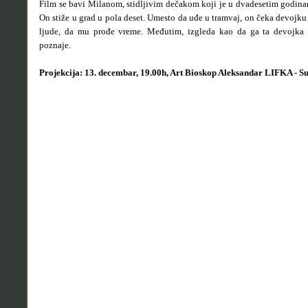
Film se bavi Milanom, stidljivim dečakom koji je u dvadesetim godina
On stiže u grad u pola deset. Umesto da uđe u tramvaj, on čeka devojku 
ljude, da mu prođe vreme. Međutim, izgleda kao da ga ta devojka
poznaje.
Projekcija: 13. decembar, 19.00h, Art Bioskop Aleksandar LIFKA - S